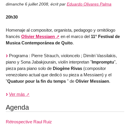
dimanche 6 juillet 2008
,
écrit par
Eduardo Olivares Palma
20h30
Homenaje al compositor, organista, pedagogo y ornitólogo
francés
Olivier Messiaen
en el marco del
11° Festival de
Musica Contemporánea de Quito
.
Programa : Pierre Strauch, violoncelo ; Dimitri Vassilakis,
piano y Sona Jabakjourain, violín interpretan "
Impromptu
",
pieza para piano solo de
Diogène Rivas
(compositor
venezolano actual que dedicó su pieza a Messiaen) y el
"
Quatuor pour la fin du temps
" de
Olivier Messiaen
.
Ver más
Agenda
Rétrospective Raul Ruiz