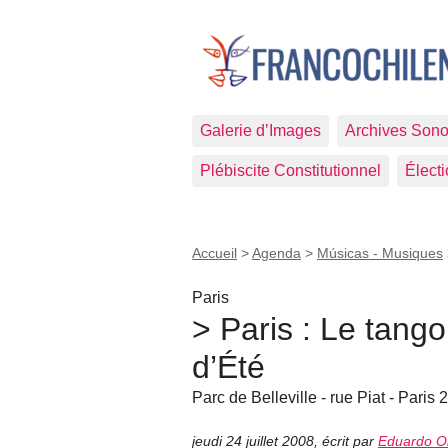
Galerie d’Images
Archives Sono
Plébiscite Constitutionnel
Élect
Accueil
>
Agenda
>
Músicas - Musiques
Paris
> Paris : Le tang
d’Été
Parc de Belleville - rue Piat - Paris
jeudi 24 juillet 2008
,
écrit par
Eduardo Ol