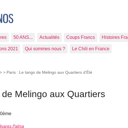
res
50 ANS...
Actualités
Coups Francs
Histoires Fr
ions 2021
Qui sommes nous ?
Le Chili en France
>
> Paris : Le tango de Melingo aux Quartiers d’Été
o de Melingo aux Quartiers
 20ème
ivares Palma