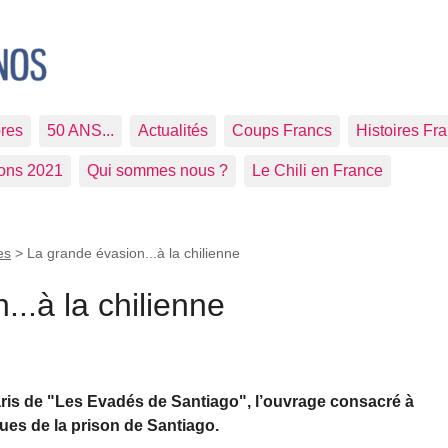
res
50 ANS...
Actualités
Coups Francs
Histoires Fr
ions 2021
Qui sommes nous ?
Le Chili en France
es
>
La grande évasion...à la chilienne
..à la chilienne
aris de "Les Evadés de Santiago", l’ouvrage consacré à
ques de la prison de Santiago.