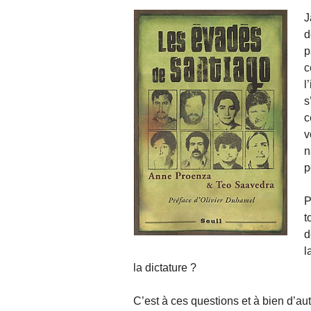
J
d
p
c
l
s
c
v
n
p
P
t
d
l
la dictature ?
C’est à ces questions et à bien d’au