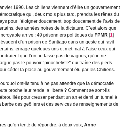
anvier 1990. Les chiliens viennent d’élire un gouvernement
émocratique qui, deux mois plus tard, prendra les rênes du
ays pour l’éloigner doucement, trop doucement de l’avis de
ertains, des années noires de la dictature. C’est alors que
’incroyable arrive : 49 prisonniers politiques du
FPMR
[
1
]
’évadent d’un prison de Santiago dans un geste qui ravit
ertains, enrage quelques uns et met mal à l’aise ceux qui
oudraient que l’on ne fasse pas de vagues, qu’on ne
argue pas le pouvoir "pinochetiste" qui traîne des pieds
our céder la place au gouvernement élu par les Chiliens.
ourquoi ont-ils tenu à ne pas attendre que la démocratie
oute proche leur rende la liberté ? Comment se sont-ils
ébrouillés pour creuser pendant un an et demi un tunnel à
a barbe des geôliers et des services de renseignements de
tres qu’on tenté de répondre, à deux voix,
Anne