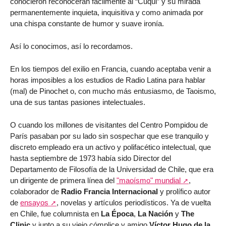
conocieron reconocerán fácilmente al “Cuqui” y su mirada
permanentemente inquieta, inquisitiva y como animada por
una chispa constante de humor y suave ironía.
Así lo conocimos, así lo recordamos.
En los tiempos del exilio en Francia, cuando aceptaba venir a
horas imposibles a los estudios de Radio Latina para hablar
(mal) de Pinochet o, con mucho más entusiasmo, de Taoismo,
una de sus tantas pasiones intelectuales.
O cuando los millones de visitantes del Centro Pompidou de
París pasaban por su lado sin sospechar que ese tranquilo y
discreto empleado era un activo y polifacético intelectual, que
hasta septiembre de 1973 había sido Director del
Departamento de Filosofía de la Universidad de Chile, que era
un dirigente de primera línea del
"maoísmo" mundial
,
colaborador de
Radio Francia Internacional
y prolífico autor
de
ensayos
, novelas y artículos periodísticos. Ya de vuelta
en Chile, fue columnista en
La Época
,
La Nación
y
The
Clinic
y junto a su viejo cómplice y amigo
Víctor Hugo de la