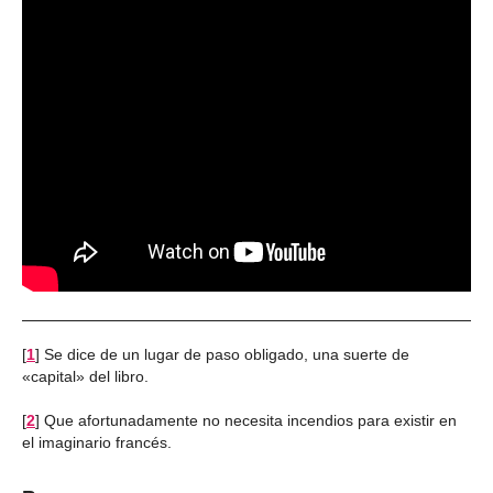
[
1
]
Se dice de un lugar de paso obligado, una suerte de
«capital» del libro.
[
2
]
Que afortunadamente no necesita incendios para existir en
el imaginario francés.