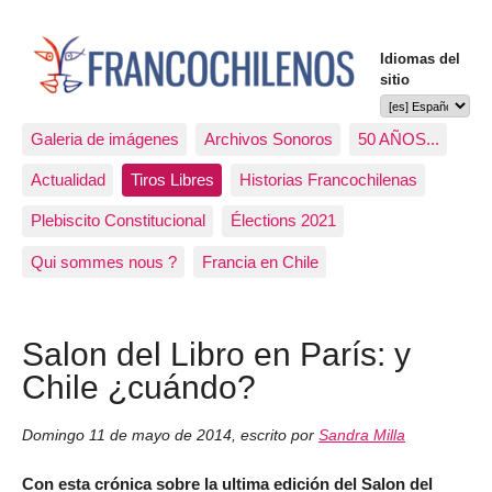
Idiomas del
sitio
Galeria de imágenes
Archivos Sonoros
50 AÑOS...
Actualidad
Tiros Libres
Historias Francochilenas
Plebiscito Constitucional
Élections 2021
Qui sommes nous ?
Francia en Chile
Salon del Libro en París: y
Chile ¿cuándo?
Domingo 11 de mayo de 2014
,
escrito por
Sandra Milla
Con esta crónica sobre la ultima edición del Salon del