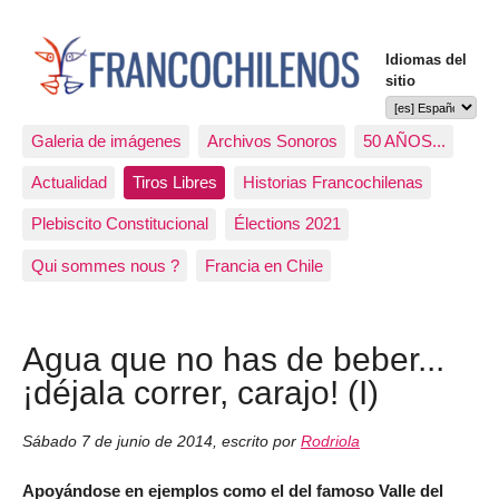
Idiomas del
sitio
Galeria de imágenes
Archivos Sonoros
50 AÑOS...
Actualidad
Tiros Libres
Historias Francochilenas
Plebiscito Constitucional
Élections 2021
Qui sommes nous ?
Francia en Chile
Agua que no has de beber...
¡déjala correr, carajo! (I)
Sábado 7 de junio de 2014
,
escrito por
Rodriola
Apoyándose en ejemplos como el del famoso Valle del