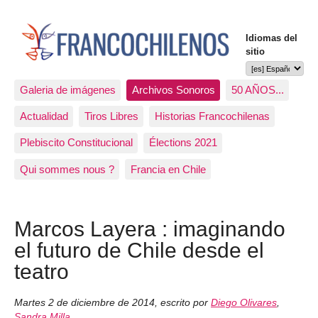
Idiomas del
sitio
Galeria de imágenes
Archivos Sonoros
50 AÑOS...
Actualidad
Tiros Libres
Historias Francochilenas
Plebiscito Constitucional
Élections 2021
Qui sommes nous ?
Francia en Chile
Marcos Layera : imaginando
el futuro de Chile desde el
teatro
Martes 2 de diciembre de 2014
,
escrito por
Diego Olivares
,
Sandra Milla