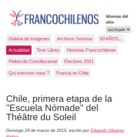
Idiomas del
sitio
Galeria de imágenes
Archivos Sonoros
50 AÑOS...
Actualidad
Tiros Libres
Historias Francochilenas
Plebiscito Constitucional
Élections 2021
Qui sommes nous ?
Francia en Chile
Chile, primera etapa de la
"Escuela Nómade" del
Théâtre du Soleil
Domingo 29 de marzo de 2015
,
escrito por
Eduardo Olivares
Palma