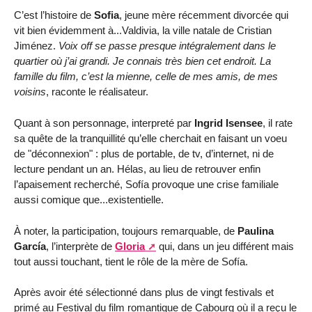
C’est l’histoire de
Sofia
, jeune mère récemment divorcée qui
vit bien évidemment à...Valdivia, la ville natale de Cristian
Jiménez.
Voix off se passe presque intégralement dans le
quartier où j’ai grandi. Je connais très bien cet endroit. La
famille du film, c’est la mienne, celle de mes amis, de mes
voisins
, raconte le réalisateur.
Quant à son personnage, interpreté par
Ingrid Isensee
, il rate
sa quête de la tranquillité qu’elle cherchait en faisant un voeu
de "déconnexion" : plus de portable, de tv, d’internet, ni de
lecture pendant un an. Hélas, au lieu de retrouver enfin
l’apaisement recherché, Sofía provoque une crise familiale
aussi comique que...existentielle.
À noter, la participation, toujours remarquable, de
Paulina
García
, l’interprète de
Gloria
qui, dans un jeu différent mais
tout aussi touchant, tient le rôle de la mère de Sofía.
Après avoir été sélectionné dans plus de vingt festivals et
primé au Festival du film romantique de Cabourg où il a reçu le