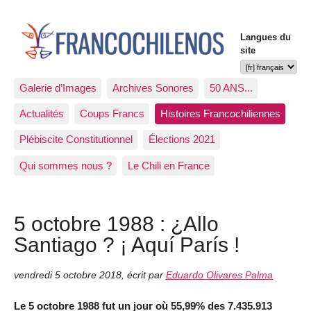
Langues du
site
Galerie d’Images
Archives Sonores
50 ANS...
Actualités
Coups Francs
Histoires Francochiliennes
Plébiscite Constitutionnel
Élections 2021
Qui sommes nous ?
Le Chili en France
5 octobre 1988 : ¿Allo
Santiago ? ¡ Aquí París !
vendredi 5 octobre 2018
,
écrit par
Eduardo Olivares Palma
Le 5 octobre 1988 fut un jour où 55,99% des 7.435.913