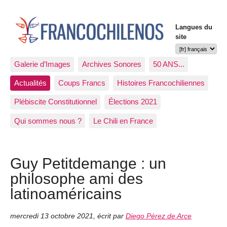
Langues du
site
Galerie d’Images
Archives Sonores
50 ANS...
Actualités
Coups Francs
Histoires Francochiliennes
Plébiscite Constitutionnel
Élections 2021
Qui sommes nous ?
Le Chili en France
Guy Petitdemange : un
philosophe ami des
latinoaméricains
mercredi 13 octobre 2021
,
écrit par
Diego Pérez de Arce