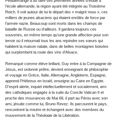
Petitdemange a dû faire ses premières années d’étude à
l’école allemande, la région ayant été intégrée au Troisième
Reich. Il voit autour de lui le départ des « malgré nous », ces
milliers de jeunes alsaciens qui étaient enrôlés de force par
l’armée nazie. Beaucoup sont morts dans les champs de
bataille de Russie ou d’ailleurs. Il gardera toujours ces
souvenirs, en même temps qu’une grande affection pour son
terroir où il retournait tous les ans rejoindre ses sœurs qui
habitent la maison natale, dans de belles montagnes boisées
qui surplombent la route des vins d’Alsace.
Remarqué comme élève brillant, Guy entre à la Compagnie de
Jésus, est ordonné prêtre, devient enseignant de philosophie
et voyage en Grèce, Italie, Allemagne, Angleterre, Espagne,
apprend l’Hébreux en Israël, enseigne au Caire en Égypte.
D’esprit alerte, inquiet intellectuellement et socialement, ami
des catholiques engagés à la suite du Concile Vatican II et
proche des mouvances de Mai 68, il part au Pérou avec son
ami, jésuite comme lui, Bruno Revez. Ils parcourent le pays,
rencontrent la misère et échangent avec des membres du
mouvement de la Théologie de la Libération.