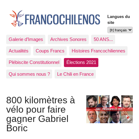
Langues du
site
Galerie d’Images
Archives Sonores
50 ANS...
Actualités
Coups Francs
Histoires Francochiliennes
Plébiscite Constitutionnel
Élections 2021
Qui sommes nous ?
Le Chili en France
800 kilomètres à
vélo pour faire
gagner Gabriel
Boric