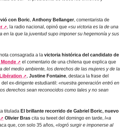
evió con Boric
,
Anthony Bellanger
, comentarista de
er
, la radio nacional, opinó que
«su victoria es la de una
ria en la que la juventud supo imponer su hegemonía y sus
 nota consagrada a la
victoria histórica del candidato de
 Monde
el comentario de una chilena que explica que
a del medio ambiente, los derechos de las mujeres y de la
Libération
,
Justine Fontaine
, destaca la frase del
del ex-dirigente estudiantil:
«nuestra generación entró en
tros derechos sean reconocidos como tales y no sean
ta titulada
El brillante recorrido de Gabriel Boric, nuevo
Olivier Bras
cita su tweet del domingo en tarde,
l«a
aca que, con solo 35 años,
«logró surgir e imponerse al