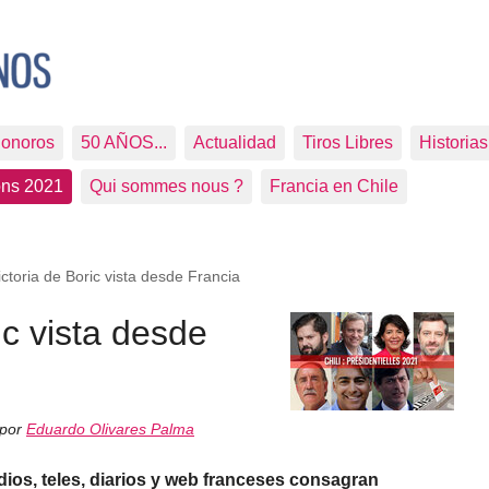
Sonoros
50 AÑOS...
Actualidad
Tiros Libres
Historia
ons 2021
Qui sommes nous ?
Francia en Chile
ictoria de Boric vista desde Francia
ic vista desde
 por
Eduardo Olivares Palma
adios, teles, diarios y web franceses consagran