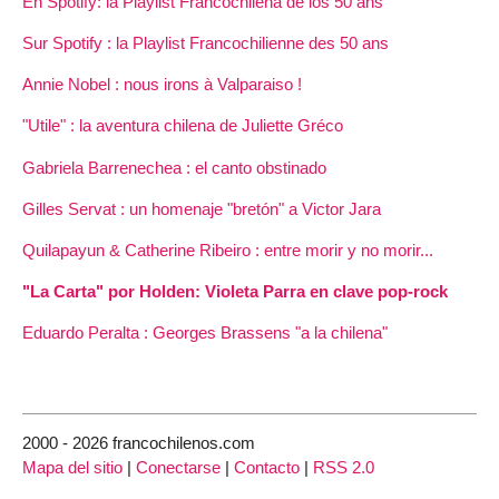
En Spotify: la Playlist Francochilena de los 50 ans
Sur Spotify : la Playlist Francochilienne des 50 ans
Annie Nobel : nous irons à Valparaiso !
"Utile" : la aventura chilena de Juliette Gréco
Gabriela Barrenechea : el canto obstinado
Gilles Servat : un homenaje "bretón" a Victor Jara
Quilapayun & Catherine Ribeiro : entre morir y no morir...
"La Carta" por Holden: Violeta Parra en clave pop-rock
Eduardo Peralta : Georges Brassens "a la chilena"
2000 - 2026 francochilenos.com
Mapa del sitio
|
Conectarse
|
Contacto
|
RSS 2.0