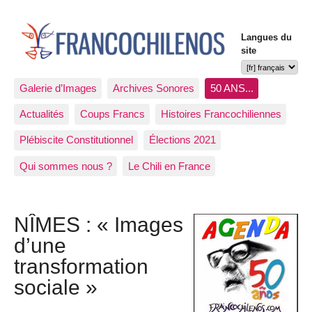
Langues du
site
Galerie d’Images
Archives Sonores
50 ANS...
Actualités
Coups Francs
Histoires Francochiliennes
Plébiscite Constitutionnel
Élections 2021
Qui sommes nous ?
Le Chili en France
NÎMES : « Images
d’une
transformation
sociale »