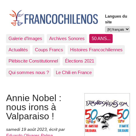
Langues du
site
Galerie d’Images
Archives Sonores
50 ANS...
Actualités
Coups Francs
Histoires Francochiliennes
Plébiscite Constitutionnel
Élections 2021
Qui sommes nous ?
Le Chili en France
Annie Nobel :
nous irons à
Valparaiso !
samedi 19 août 2023
,
écrit par
Eduardo Olivares Palma