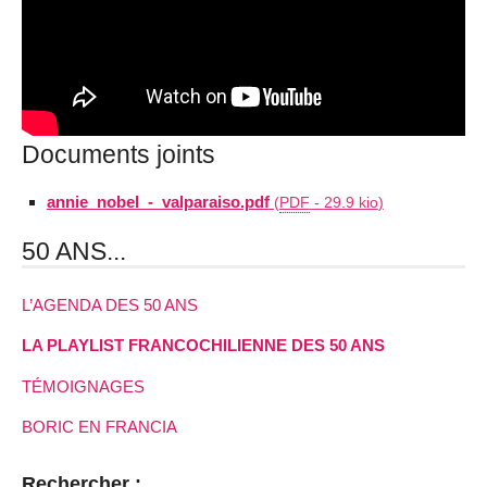
Documents joints
annie_nobel_-_valparaiso.pdf
(
PDF
-
29.9 kio
)
50 ANS...
L’AGENDA DES 50 ANS
LA PLAYLIST FRANCOCHILIENNE DES 50 ANS
TÉMOIGNAGES
BORIC EN FRANCIA
Rechercher :