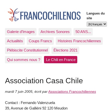
Langues du
site
Galerie d’Images
Archives Sonores
50 ANS...
Actualités
Coups Francs
Histoires Francochiliennes
Plébiscite Constitutionnel
Élections 2021
Qui sommes nous ?
Le Chili en France
Association Casa Chile
mardi 7 juin 2005
,
écrit par
Associations Francochiliennes
Contact : Fernando Valenzuela
39, Avenue de Galliéni 92 120 Meudon