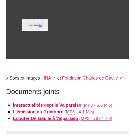
Sons et images :
INA
et
Fondation Charles de Gaulle
Documents joints
Interactualités depuis Valparaiso
(
MP3
-
6.8 Mio
)
L’émission du 2 octobre
(
MP3
-
4.1 Mio
)
Écouter De Gaulle à Valparaiso
(
MP3
-
797.1 kio
)