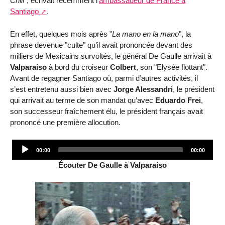
Chili
", écrivait récemment l’
ambassadeur de France à
Santiago
.
En effet, quelques mois après "
La mano en la mano
", la
phrase devenue "culte" qu’il avait prononcée devant des
milliers de Mexicains survoltés, le général De Gaulle arrivait à
Valparaiso
à bord du croiseur
Colbert
, son "Elysée flottant".
Avant de regagner Santiago où, parmi d’autres activités, il
s’est entretenu aussi bien avec
Jorge Alessandri
, le président
qui arrivait au terme de son mandat qu’avec
Eduardo Frei
,
son successeur fraîchement élu, le président français avait
prononcé une première allocution.
Audio
00:00
00:00
Player
Écouter De Gaulle à Valparaiso