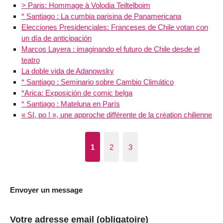
> Paris: Hommage à Volodia Teiltelboim
* Santiago : La cumbia parisina de Panamericana
Elecciones Presidenciales: Franceses de Chile votan con
un día de anticipación
Marcos Layera : imaginando el futuro de Chile desde el
teatro
La doble vida de Adanowsky
* Santiago : Seminario sobre Cambio Climático
*Arica: Exposición de comic belga
* Santiago : Mateluna en París
« SI, po ! », une approche différente de la création chilienne
1
2
3
Envoyer un message
Votre adresse email (obligatoire)