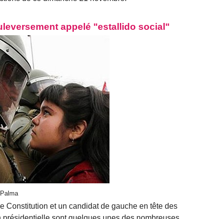
uleversement appelé "estallido social"
s Palma
e Constitution et un candidat de gauche en tête des
n présidentielle sont quelques unes des nombreuses