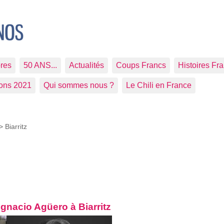
res
50 ANS...
Actualités
Coups Francs
Histoires Fr
ions 2021
Qui sommes nous ?
Le Chili en France
 >
Biarritz
Ignacio Agüero à Biarritz