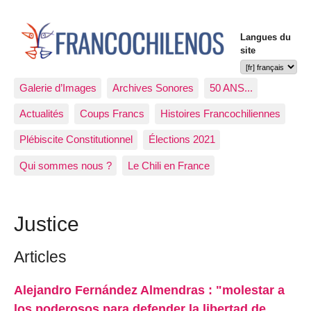
Langues du
site
Galerie d’Images
Archives Sonores
50 ANS...
Actualités
Coups Francs
Histoires Francochiliennes
Plébiscite Constitutionnel
Élections 2021
Qui sommes nous ?
Le Chili en France
Justice
Articles
Alejandro Fernández Almendras : "molestar a
los poderosos para defender la libertad de