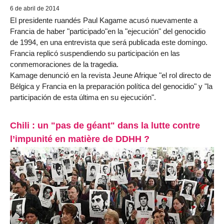
6 de abril de 2014
El presidente ruandés Paul Kagame acusó nuevamente a
Francia de haber "participado"en la "ejecución" del genocidio
de 1994, en una entrevista que será publicada este domingo.
Francia replicó suspendiendo su participación en las
conmemoraciones de la tragedia.
Kamage denunció en la revista Jeune Afrique "el rol directo de
Bélgica y Francia en la preparación política del genocidio" y "la
participación de esta última en su ejecución".
Chili : un "pas de géant" dans la lutte contre
l’impunité en matière de DDHH ?