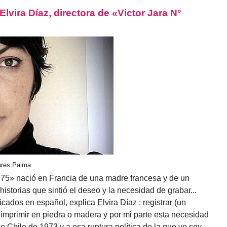
vira Díaz, directora de «Victor Jara N°
vares Palma
2475» nació en Francia de una madre francesa y de un
historias que sintió el deseo y la necesidad de grabar...
icados en español, explica Elvira Díaz : registrar (un
 imprimir en piedra o madera y por mi parte esta necesidad
 Chile de 1973 y a esa ruptura política de la que yo soy