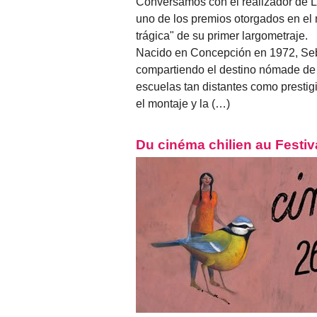
Conversamos con el realizador de L
uno de los premios otorgados en el 
trágica" de su primer largometraje.
Nacido en Concepción en 1972, Seb
compartiendo el destino nómade de s
escuelas tan distantes como presti
el montaje y la (…)
Du cinéma chilien au Festiv