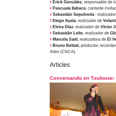
Erick González
, responsable de 
Pascuala Ilabaca
, cantante invita
Sebastián Sepulveda
: realizado
Diego Ayala
, realizador de
Volant
Elvira Díaz
, realizador de
Víctor 
Sebastián Lelio
, realizador de
Glo
Marcela Said
, realizadora de
El V
Bruno Bettati
, productor, recien
Artes (CNCA)
Articles
Conversando en Toulouse: P