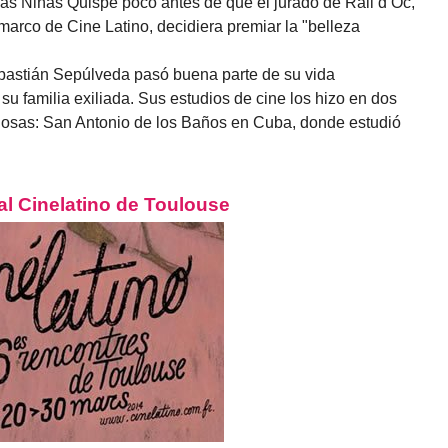
as Niñas Quispe poco antes de que el jurado de Rail d’Oc,
marco de Cine Latino, decidiera premiar la "belleza
astián Sepúlveda pasó buena parte de su vida
u familia exiliada. Sus estudios de cine los hizo en dos
giosas: San Antonio de los Baños en Cuba, donde estudió
al Cinelatino de Toulouse