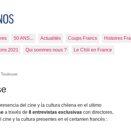
res
50 ANS...
Actualités
Coups Francs
Histoires Fr
ions 2021
Qui sommes nous ?
Le Chili en France
à Toulouse
se
presencia del cine y la cultura chilena en el ultimo
se
a través de
8 entrevistas exclusivas
con directores,
l cine y la cultura presentes en el certamen francés :