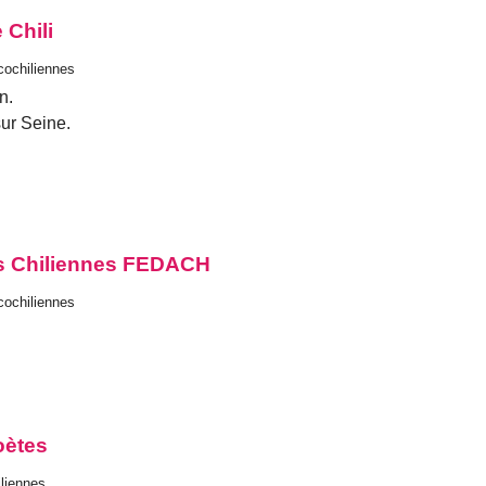
 Chili
ncochiliennes
n.
sur Seine.
ns Chiliennes FEDACH
ncochiliennes
oètes
iliennes