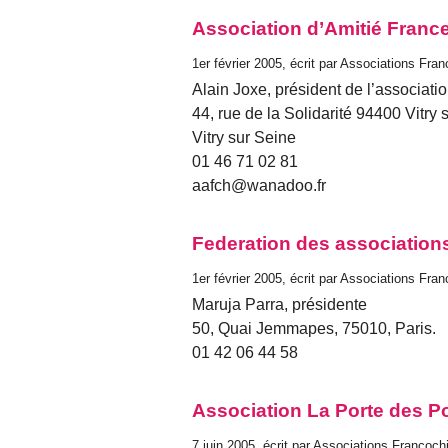
Association d’Amitié France
1er février 2005, écrit par Associations Fra
Alain Joxe, président de l’associatio
44, rue de la Solidarité 94400 Vitry 
Vitry sur Seine
01 46 71 02 81
aafch@wanadoo.fr
Federation des associatio
1er février 2005, écrit par Associations Fra
Maruja Parra, présidente
50, Quai Jemmapes, 75010, Paris.
01 42 06 44 58
Association La Porte des P
7 juin 2005, écrit par Associations Francoch