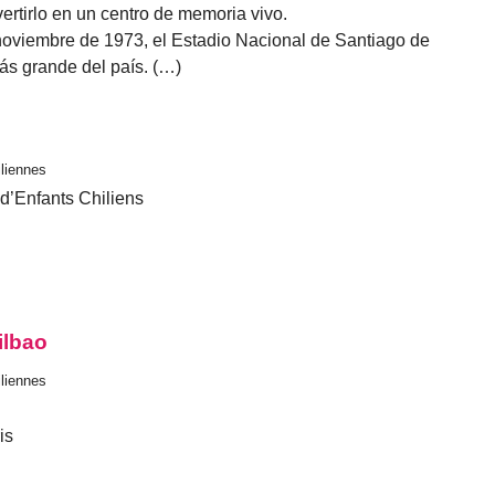
ertirlo en un centro de memoria vivo.
 noviembre de 1973, el Estadio Nacional de Santiago de
ás grande del país. (…)
iliennes
d’Enfants Chiliens
ilbao
iliennes
is