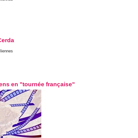
Cerda
iliennes
ens en "tournée française"