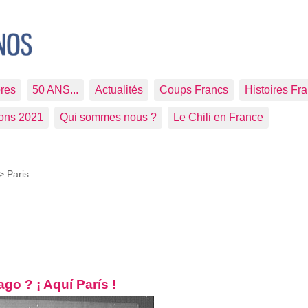
res
50 ANS...
Actualités
Coups Francs
Histoires Fr
ions 2021
Qui sommes nous ?
Le Chili en France
 >
Paris
ago ? ¡ Aquí París !