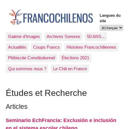
Langues du
site
Galerie d’Images
Archives Sonores
50 ANS...
Actualités
Coups Francs
Histoires Francochiliennes
Plébiscite Constitutionnel
Élections 2021
Qui sommes nous ?
Le Chili en France
Études et Recherche
Articles
Seminario EchFrancia: Exclusión e inclusión
en el sistema escolar chileno