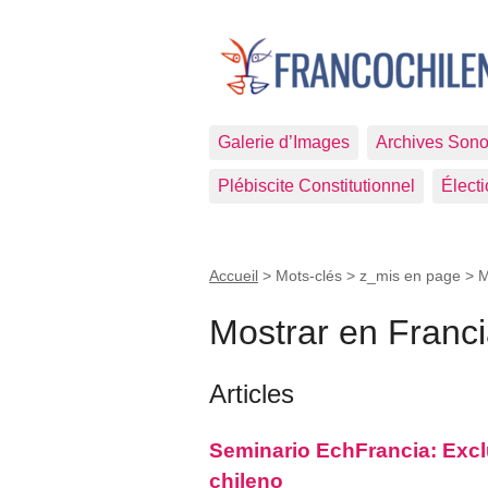
Galerie d’Images
Archives Sono
Plébiscite Constitutionnel
Élect
Accueil
> Mots-clés > z_mis en page >
M
Mostrar en Franc
Articles
Seminario EchFrancia: Exclu
chileno