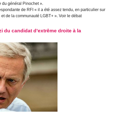
re du général Pinochet ».
rrespondante de RFI « il a été assez tendu, en particulier sur
s et de la communauté LGBT+ ». Voir le débat
zi du candidat d’extrême droite à la