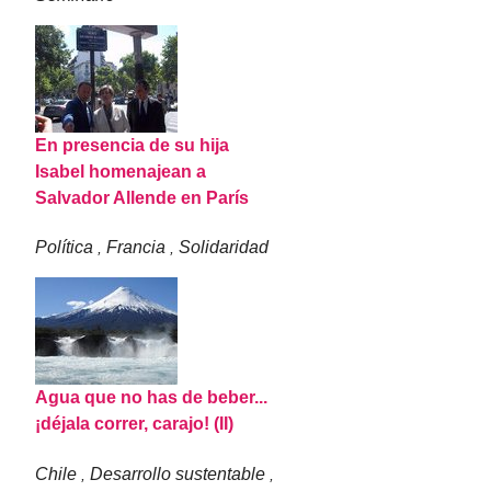
En presencia de su hija
Isabel homenajean a
Salvador Allende en París
Política
Francia
Solidaridad
,
,
Agua que no has de beber...
¡déjala correr, carajo! (II)
Chile
Desarrollo sustentable
,
,