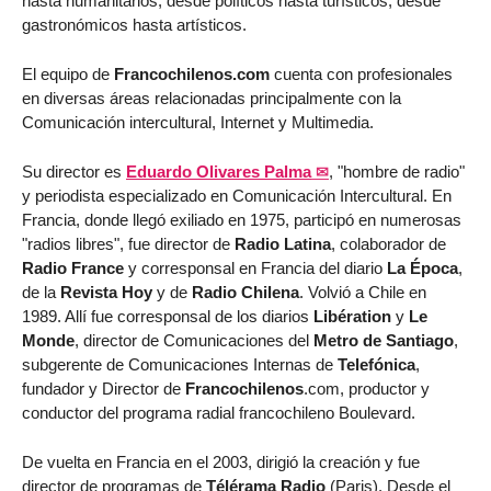
hasta humanitarios, desde políticos hasta turísticos, desde
gastronómicos hasta artísticos.
El equipo de
Francochilenos.com
cuenta con profesionales
en diversas áreas relacionadas principalmente con la
Comunicación intercultural, Internet y Multimedia.
Su director es
Eduardo Olivares Palma
, "hombre de radio"
y periodista especializado en Comunicación Intercultural. En
Francia, donde llegó exiliado en 1975, participó en numerosas
"radios libres", fue director de
Radio Latina
, colaborador de
Radio France
y corresponsal en Francia del diario
La Época
,
de la
Revista Hoy
y de
Radio Chilena
. Volvió a Chile en
1989. Allí fue corresponsal de los diarios
Libération
y
Le
Monde
, director de Comunicaciones del
Metro de Santiago
,
subgerente de Comunicaciones Internas de
Telefónica
,
fundador y Director de
Francochilenos
.com, productor y
conductor del programa radial francochileno Boulevard.
De vuelta en Francia en el 2003, dirigió la creación y fue
director de programas de
Télérama Radio
(Paris). Desde el