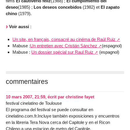
films
El cautiverio feliz
(1988) ;
El cumplimiento del
deseo
(1985) ;
Los deseos concebidos
(1982) et
El zapato
chino
(1979).
Voir aussi
:
Un site, en français, consacré au cinéma de Raúl Ruiz
Mabuse :
Un entretien avec Cristián Sánchez
(espagnol)
Mabuse :
Un dossier spécial sur Raul Ruiz
(espagnol)
commentaires
10 mars 2007, 21:59
,
écrit par
christine fayet
festival cinelatino de Toulouse
El programa del festival se puede consultar en
cinelatino.com.fr.Incluye también exposiciones y encuentros
en la libreria Tera Nova cerca del Capitole y en el Ricon
Chileno a una estacion de metro del Capitole.