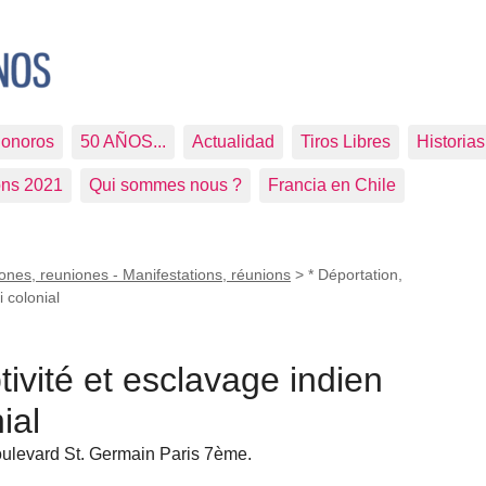
Sonoros
50 AÑOS...
Actualidad
Tiros Libres
Historia
ons 2021
Qui sommes nous ?
Francia en Chile
ones, reuniones - Manifestations, réunions
>
* Déportation,
i colonial
tivité et esclavage indien
ial
ulevard St. Germain Paris 7ème.