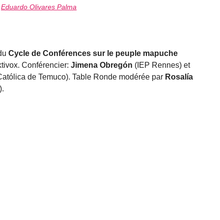
r
Eduardo Olivares Palma
 du
Cycle de Conférences sur le peuple mapuche
tivox. Conférencier:
Jimena Obregón
(IEP Rennes) et
Católica de Temuco). Table Ronde modérée par
Rosalía
.