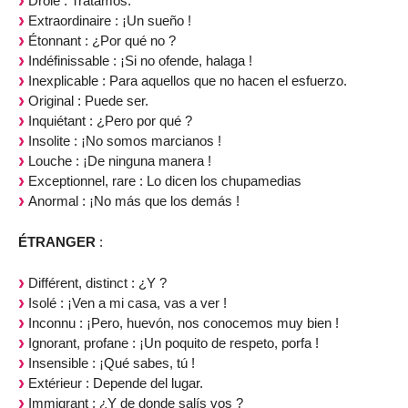
Drôle : Tratamos.
Extraordinaire : ¡Un sueño !
Étonnant : ¿Por qué no ?
Indéfinissable : ¡Si no ofende, halaga !
Inexplicable : Para aquellos que no hacen el esfuerzo.
Original : Puede ser.
Inquiétant : ¿Pero por qué ?
Insolite : ¡No somos marcianos !
Louche : ¡De ninguna manera !
Exceptionnel, rare : Lo dicen los chupamedias
Anormal : ¡No más que los demás !
ÉTRANGER
:
Différent, distinct : ¿Y ?
Isolé : ¡Ven a mi casa, vas a ver !
Inconnu : ¡Pero, huevón, nos conocemos muy bien !
Ignorant, profane : ¡Un poquito de respeto, porfa !
Insensible : ¡Qué sabes, tú !
Extérieur : Depende del lugar.
Immigrant : ¿Y de donde salís vos ?