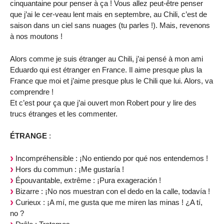
cinquantaine pour penser à ça ! Vous allez peut-être penser
que j’ai le cer-veau lent mais en septembre, au Chili, c’est de
saison dans un ciel sans nuages (tu parles !). Mais, revenons
à nos moutons !
Alors comme je suis étranger au Chili, j’ai pensé à mon ami
Eduardo qui est étranger en France. Il aime presque plus la
France que moi et j’aime presque plus le Chili que lui. Alors, va
comprendre !
Et c’est pour ça que j’ai ouvert mon Robert pour y lire des
trucs étranges et les commenter.
ÉTRANGE
:
Incompréhensible : ¡No entiendo por qué nos entendemos !
Hors du commun : ¡Me gustaría !
Épouvantable, extrême : ¡Pura exageración !
Bizarre : ¡No nos muestran con el dedo en la calle, todavía !
Curieux : ¡A mí, me gusta que me miren las minas ! ¿A tí,
no ?