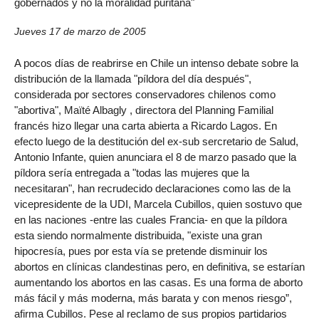
gobernados y no la moralidad puritana"
Jueves 17 de marzo de 2005
A pocos días de reabrirse en Chile un intenso debate sobre la
distribución de la llamada "píldora del día después",
considerada por sectores conservadores chilenos como
"abortiva", Maïté Albagly , directora del Planning Familial
francés hizo llegar una carta abierta a Ricardo Lagos. En
efecto luego de la destitución del ex-sub sercretario de Salud,
Antonio Infante, quien anunciara el 8 de marzo pasado que la
píldora sería entregada a "todas las mujeres que la
necesitaran", han recrudecido declaraciones como las de la
vicepresidente de la UDI, Marcela Cubillos, quien sostuvo que
en las naciones -entre las cuales Francia- en que la píldora
esta siendo normalmente distribuida, "existe una gran
hipocresía, pues por esta vía se pretende disminuir los
abortos en clínicas clandestinas pero, en definitiva, se estarían
aumentando los abortos en las casas. Es una forma de aborto
más fácil y más moderna, más barata y con menos riesgo”,
afirma Cubillos. Pese al reclamo de sus propios partidarios