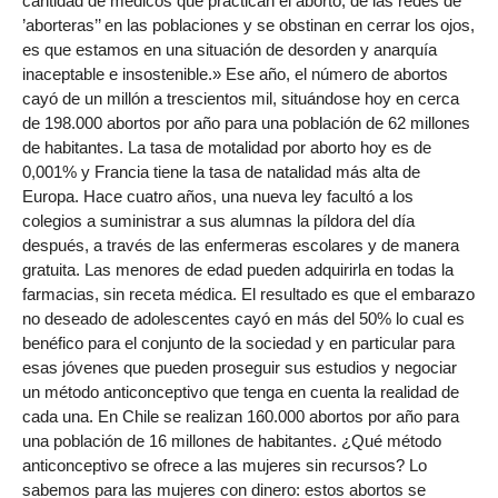
cantidad de médicos que practican el aborto, de las redes de
’aborteras’’ en las poblaciones y se obstinan en cerrar los ojos,
es que estamos en una situación de desorden y anarquía
inaceptable e insostenible.» Ese año, el número de abortos
cayó de un millón a trescientos mil, situándose hoy en cerca
de 198.000 abortos por año para una población de 62 millones
de habitantes. La tasa de motalidad por aborto hoy es de
0,001% y Francia tiene la tasa de natalidad más alta de
Europa. Hace cuatro años, una nueva ley facultó a los
colegios a suministrar a sus alumnas la píldora del día
después, a través de las enfermeras escolares y de manera
gratuita. Las menores de edad pueden adquirirla en todas la
farmacias, sin receta médica. El resultado es que el embarazo
no deseado de adolescentes cayó en más del 50% lo cual es
benéfico para el conjunto de la sociedad y en particular para
esas jóvenes que pueden proseguir sus estudios y negociar
un método anticonceptivo que tenga en cuenta la realidad de
cada una. En Chile se realizan 160.000 abortos por año para
una población de 16 millones de habitantes. ¿Qué método
anticonceptivo se ofrece a las mujeres sin recursos? Lo
sabemos para las mujeres con dinero: estos abortos se