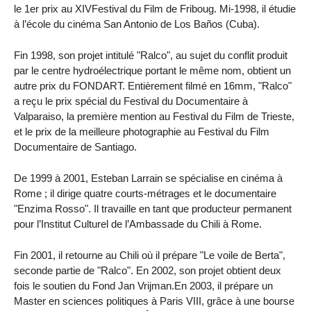
le 1er prix au XIVFestival du Film de Friboug. Mi-1998, il étudie
à l’école du cinéma San Antonio de Los Baños (Cuba).
Fin 1998, son projet intitulé "Ralco", au sujet du conflit produit
par le centre hydroélectrique portant le même nom, obtient un
autre prix du FONDART. Entièrement filmé en 16mm, "Ralco"
a reçu le prix spécial du Festival du Documentaire à
Valparaiso, la première mention au Festival du Film de Trieste,
et le prix de la meilleure photographie au Festival du Film
Documentaire de Santiago.
De 1999 à 2001, Esteban Larrain se spécialise en cinéma à
Rome ; il dirige quatre courts-métrages et le documentaire
"Enzima Rosso". Il travaille en tant que producteur permanent
pour l’Institut Culturel de l’Ambassade du Chili à Rome.
Fin 2001, il retourne au Chili où il prépare "Le voile de Berta",
seconde partie de "Ralco". En 2002, son projet obtient deux
fois le soutien du Fond Jan Vrijman.En 2003, il prépare un
Master en sciences politiques à Paris VIII, grâce à une bourse