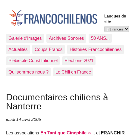
Langues du
site
Galerie d’Images
Archives Sonores
50 ANS...
Actualités
Coups Francs
Histoires Francochiliennes
Plébiscite Constitutionnel
Élections 2021
Qui sommes nous ?
Le Chili en France
Documentaires chiliens à
Nanterre
jeudi 14 avril 2005
Les associations
En Tant que Cinéphile
... et
FRANCHIR