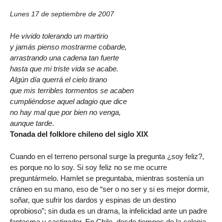
Lunes 17 de septiembre de 2007
He vivido tolerando un martirio
y jamás pienso mostrarme cobarde,
arrastrando una cadena tan fuerte
hasta que mi triste vida se acabe.
Algún día querrá el cielo tirano
que mis terribles tormentos se acaben
cumpliéndose aquel adagio que dice
no hay mal que por bien no venga,
aunque tarde
.
Tonada del folklore chileno del siglo XIX
Cuando en el terreno personal surge la pregunta ¿soy feliz?,
es porque no lo soy. Si soy feliz no se me ocurre
preguntármelo. Hamlet se preguntaba, mientras sostenía un
cráneo en su mano, eso de “ser o no ser y si es mejor dormir,
soñar, que sufrir los dardos y espinas de un destino
oprobioso”; sin duda es un drama, la infelicidad ante un padre
fantasma y castigador. En Chile, desde tiempos de la colonia,