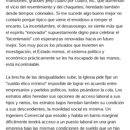
mansiones, grandes jeep cuatro por cuatro, etc. que aumentan
el vicio del resentimiento y del chaqueteo, heredado también
desde tiempos coloniales. Si me sucede algo bueno mejor no
contarlo porque típico que viene el envidioso a romper el
encanto. La incertidumbre, el desasosiego, se siente más que
el espíritu “innovador” supuestamente digno para celebrar el
“bicentenario” con esperanzas renovadas hacia un futuro
mejor. Son muy pocos los privados que invierten en
investigación, el Estado menos, el sistema político y
económico prácticamente se les ha escapado de las manos,
está incontrolable.
La brecha de las desigualdades sube, la Iglesia pide fijar un
“sueldo ético mínimo” imposible de lograr en acuerdo entre
empresarios y partidos políticos, todos pisándose la cola. Los
estratos altos heredan sus opciones de acceso laboral a sus
hijos y nietos, los estratos bajos heredan también su condición
a sus descendientes, la movilidad social es mínima. Un
Ingeniero Comercial que estudió y habita en barrio marginal
difícilmente tendrá acceso a un puesto laboral en una gran
empresa bajo las mismas condiciones de sueldo que un hijo