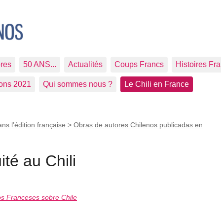
res
50 ANS...
Actualités
Coups Francs
Histoires Fr
ions 2021
Qui sommes nous ?
Le Chili en France
ans l’édition française
>
Obras de autores Chilenos publicadas en
té au Chili
os Franceses sobre Chile