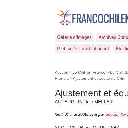
Galerie d’Images
Archives Sono
Plébiscite Constitutionnel
Élect
Accueil
>
Le Chili en France
>
Le Chili d
Francia
>
Ajustement et équité au Chili
Ajustement et équi
AUTEUR : Patricio MELLER
lundi 30 mai 2005
,
écrit par
Sección libr
EDITION : Paris, OCDE, 1992