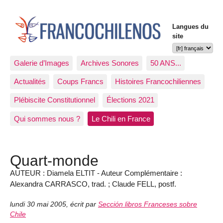
Langues du
site
Galerie d’Images
Archives Sonores
50 ANS...
Actualités
Coups Francs
Histoires Francochiliennes
Plébiscite Constitutionnel
Élections 2021
Qui sommes nous ?
Le Chili en France
Quart-monde
AUTEUR : Diamela ELTIT - Auteur Complémentaire :
Alexandra CARRASCO, trad. ; Claude FELL, postf.
lundi 30 mai 2005
,
écrit par
Sección libros Franceses sobre
Chile