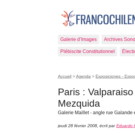
Galerie d’Images
Archives Sono
Plébiscite Constitutionnel
Élect
Accueil
>
Agenda
>
Exposiciones - Expos
Paris : Valparais
Mezquida
Galerie Maillet - angle rue Galande e
jeudi 28 février 2008
,
écrit par
Eduardo 