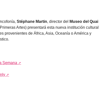
ancofonía,
Stéphane Martin
, director del
Museo del Quai
imeras Artes) presentará esta nueva institución cultural
es provenientes de África, Asia, Oceanía o América y
stico.
 la Semana
nly