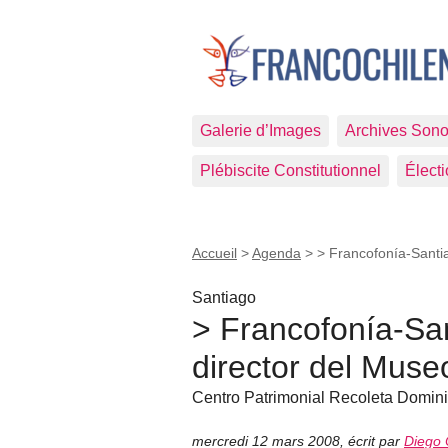
Galerie d’Images
Archives Sono
Plébiscite Constitutionnel
Élect
Accueil
>
Agenda
>
> Francofonía-Santia
Santiago
> Francofonía-San
director del Muse
Centro Patrimonial Recoleta Domini
mercredi 12 mars 2008
,
écrit par
Diego 