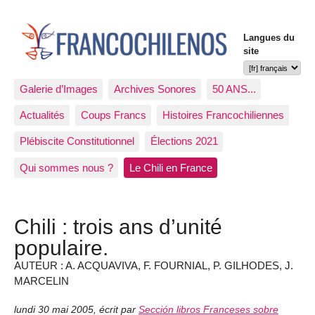
Langues du
site
Galerie d’Images
Archives Sonores
50 ANS...
Actualités
Coups Francs
Histoires Francochiliennes
Plébiscite Constitutionnel
Élections 2021
Qui sommes nous ?
Le Chili en France
Chili : trois ans d’unité
populaire.
AUTEUR : A. ACQUAVIVA, F. FOURNIAL, P. GILHODES, J.
MARCELIN
lundi 30 mai 2005
,
écrit par
Sección libros Franceses sobre