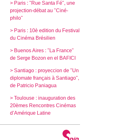
> Paris : "Rue Santa Fé", une
projection-débat au "Ciné-
philo"
> Paris : 10è edition du Festival
du Cinéma Brésilien
> Buenos Aires : "La France"
de Serge Bozon en el BAFICI
> Santiago : proyeccion de "Un
diplomate français à Santiago",
de Patricio Paniagua
> Toulouse : inauguration des
20èmes Rencontres Cinémas
d’Amérique Latine