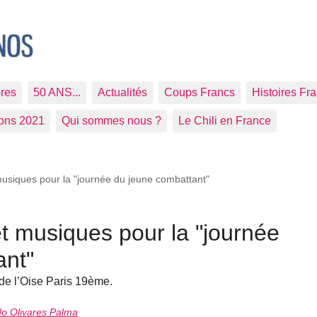
res
50 ANS...
Actualités
Coups Francs
Histoires Fr
ions 2021
Qui sommes nous ?
Le Chili en France
musiques pour la "journée du jeune combattant"
et musiques pour la "journée
ant"
 de l’Oise Paris 19ème.
o Olivares Palma