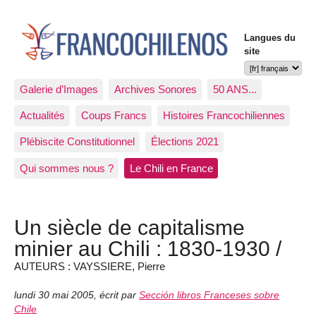
Langues du
site
Galerie d’Images
Archives Sonores
50 ANS...
Actualités
Coups Francs
Histoires Francochiliennes
Plébiscite Constitutionnel
Élections 2021
Qui sommes nous ?
Le Chili en France
Un siècle de capitalisme
minier au Chili : 1830-1930 /
AUTEURS : VAYSSIERE, Pierre
lundi 30 mai 2005
,
écrit par
Sección libros Franceses sobre
Chile