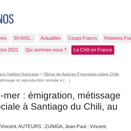
res
50 ANS...
Actualités
Coups Francs
Histoires Fr
ions 2021
Qui sommes nous ?
Le Chili en France
ans l’édition française
>
Obras de Autores Franceses sobre Chile
étissage et reproduction sociale à (…)
-mer : émigration, métissage
ciale à Santiago du Chili, au
d Vincent. AUTEURS : ZUNIGA, Jean-Paul ; Vincent,