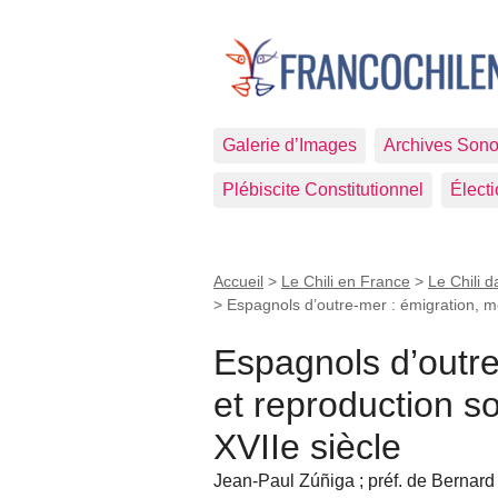
Galerie d’Images
Archives Sono
Plébiscite Constitutionnel
Élect
Accueil
>
Le Chili en France
>
Le Chili d
>
Espagnols d’outre-mer : émigration, m
Espagnols d’outre
et reproduction so
XVIIe siècle
Jean-Paul Zúñiga ; préf. de Bernar