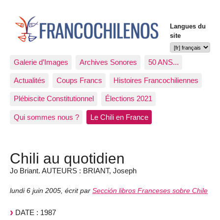
Langues du
site
Galerie d’Images
Archives Sonores
50 ANS...
Actualités
Coups Francs
Histoires Francochiliennes
Plébiscite Constitutionnel
Élections 2021
Qui sommes nous ?
Le Chili en France
Chili au quotidien
Jo Briant. AUTEURS : BRIANT, Joseph
lundi 6 juin 2005
,
écrit par
Sección libros Franceses sobre Chile
DATE : 1987