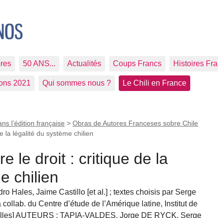
res
50 ANS...
Actualités
Coups Francs
Histoires Fr
ions 2021
Qui sommes nous ?
Le Chili en France
ans l’édition française
>
Obras de Autores Franceses sobre Chile
 de la légalité du système chilien
re le droit : critique de la
e chilien
o Hales, Jaime Castillo [et al.] ; textes choisis par Serge
collab. du Centre d’étude de l’Amérique latine, Institut de
ruxelles] AUTEURS : TAPIA-VALDES, Jorge DE RYCK, Serge