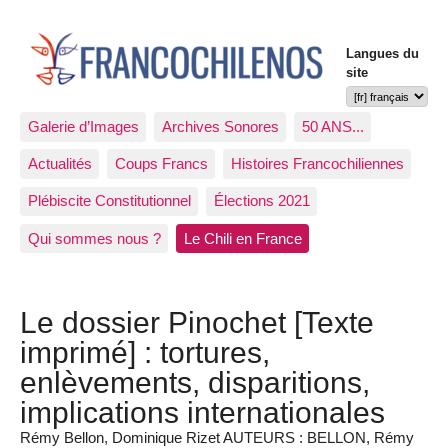
Langues du
site
Galerie d’Images
Archives Sonores
50 ANS...
Actualités
Coups Francs
Histoires Francochiliennes
Plébiscite Constitutionnel
Élections 2021
Qui sommes nous ?
Le Chili en France
Le dossier Pinochet [Texte
imprimé] : tortures,
enlèvements, disparitions,
implications internationales
Rémy Bellon, Dominique Rizet AUTEURS : BELLON, Rémy