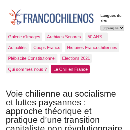
Langues du
site
Galerie d’Images
Archives Sonores
50 ANS...
Actualités
Coups Francs
Histoires Francochiliennes
Plébiscite Constitutionnel
Élections 2021
Qui sommes nous ?
Le Chili en France
Voie chilienne au socialisme
et luttes paysannes :
approche théorique et
pratique d’une transition
capitaliste non révolutionnaire