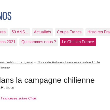
res
50 ANS...
Actualités
Coups Francs
Histoires Fr
ions 2021
Qui sommes nous ?
Le Chili en France
ans l’édition française
>
Obras de Autores Franceses sobre Chile
ilienne
dans la campagne chilienne
R, Eder
s Franceses sobre Chile