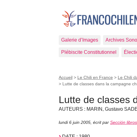
Galerie d’Images
Archives Sono
Plébiscite Constitutionnel
Élect
Accueil
>
Le Chili en France
>
Le Chili d
>
Lutte de classes dans la campagne ch
Lutte de classes 
AUTEURS : MARIN, Gustavo SADE
lundi 6 juin 2005
,
écrit par
Sección libro
DATE : 1980.