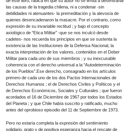
de este libro, radica en que su autor no se limita a desentrañar
las causas de la tragedia chilena, ni a condenar -sin
debilidades ni atenuantes- la premeditación y la alevosía de
quienes desencadenaron la masacre. Por el contrario, como
expresión de su invariable rectitud ; y bajo el concepto
axiológico de “Etica Militar” -que se nos inculcó desde
cadetes- nos recuerda los principios en que se sustenta la
existencia de las Instituciones de la Defensa Nacional, la
exacta interpretación de los valores, contenidos en el Deber
Militar para cada uno de sus miembros ; y su inexcusable
coherencia con el derecho universal a la “Autodeterminación
de los Pueblos”.Ese derecho, consagrado en los artículos
primero de cada uno de los dos Pactos Internacionales de
Derechos Humanos ; el de Derechos Civiles y Políticos y el
de Derechos Económicos, Sociales y Culturales ; que fueron
acordados el 16 de Diciembre de 1967 por todos los Estados
del Planeta ; y que Chile había suscrito y ratificado, mucho
antes del oprobioso episodio del 11 de Septiembre de 1973.
Pero no estaría completa la expresión del sentimiento
solidario, grato y de positiva esperanza hacia el rescate de